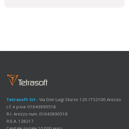
Tetrasoft Srl
- Via Don Luigi Sturzo 120 IT52100 Arezzo
c.f. e p.iva: 01643890518
R.I. Arezzo num. 01643890518
R.E.A. 128217
Capitale sociale 10.000 euro