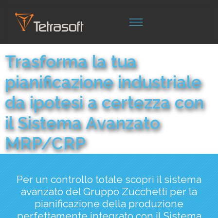
Trasforma la tua
pianificazione industriale
da ipotesi a certezza con
il Sistema Avanzato
MRP/CRP
Per un controllo totale scopri il sistema
avanzato del Gruppo Zucchetti per la
pianificazione della produzione
perfettamente integrato con il Sistema